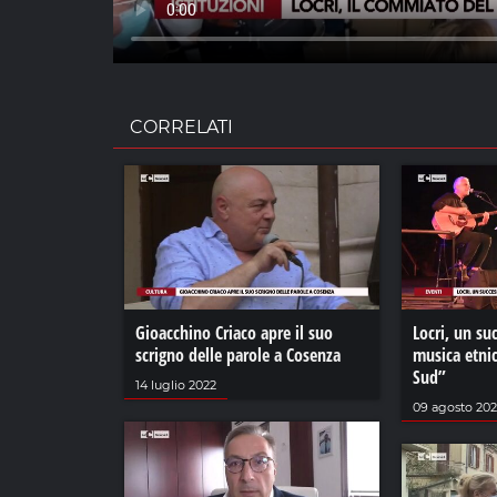
CORRELATI
Gioacchino Criaco apre il suo
Locri, un suc
scrigno delle parole a Cosenza
musica etnic
Sud”
14 luglio 2022
09 agosto 20