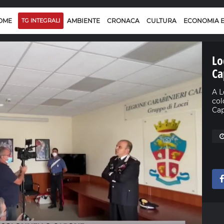
OME
TG INTEGRALI
AMBIENTE
CRONACA
CULTURA
ECONOMIA 
Lo
Ca
A L
col
Cap