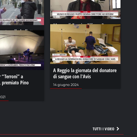
Museo di Reggio: Filippo Demma
ngata sulla bolletta
direttore ad interim
bresi quasi rassegnati
18 novembre 2023
023
A Reggio la giornata del donatore
 “Terroni” a
di sangue con l'Avis
, premiato Pino
14 giugno 2024
2021
TUTTI I VIDEO