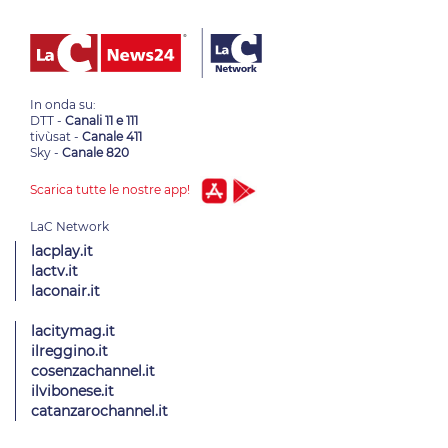
In onda su:
DTT -
Canali 11 e 111
tivùsat -
Canale 411
Sky -
Canale 820
Scarica tutte le nostre app!
lacplay.it
lactv.it
laconair.it
lacitymag.it
ilreggino.it
cosenzachannel.it
ilvibonese.it
catanzarochannel.it