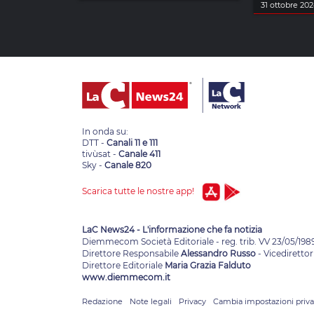
31 ottobre 20
In onda su:
DTT -
Canali 11 e 111
tivùsat -
Canale 411
Sky -
Canale 820
Scarica tutte le nostre app!
LaC News24 - L'informazione che fa notizia
Diemmecom Società Editoriale - reg. trib. VV 23/05/198
Direttore Responsabile
Alessandro Russo
- Vicedirettor
Direttore Editoriale
Maria Grazia Falduto
www.diemmecom.it
Redazione
Note legali
Privacy
Cambia impostazioni priv