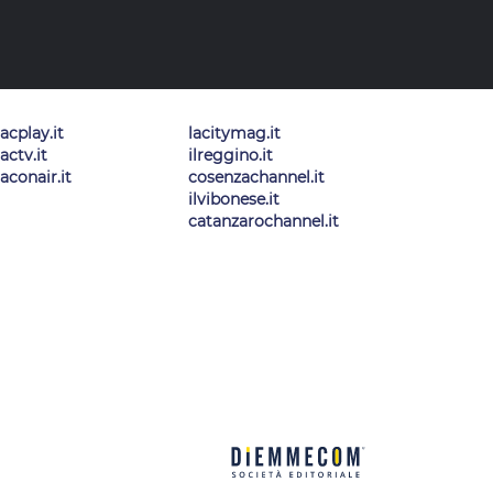
lacplay.it
lacitymag.it
lactv.it
ilreggino.it
laconair.it
cosenzachannel.it
ilvibonese.it
catanzarochannel.it