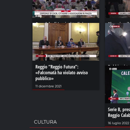
Ospedale di Locri, cittadini e
Placanica, i
associazioni in piazza
diventa pre
22 agosto 2024
07 gennaio 2
Reggio “Reggio Futura”:
Dubbi sui te
«Falcomatà ha violato avviso
Calabria si f
pubblico»
28 gennaio 20
11 dicembre 2021
Serie B, pres
Reggio Calab
CULTURA
16 luglio 2022