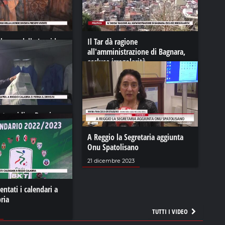
l borgo della Locride
Il Tar dà ragione
sepe vivente
all'amministrazione di Bagnara,
escluse irregolarità
023
26 novembre 2022
st rapidi, a Reggio
erma il drive-in
A Reggio la Segretaria aggiunta
21
Onu Spatolisano
21 dicembre 2023
entati i calendari a
ria
TUTTI I VIDEO