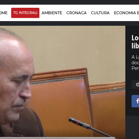
OME
TG INTEGRALI
AMBIENTE
CRONACA
CULTURA
ECONOMIA 
Lo
li
A L
doc
Pen