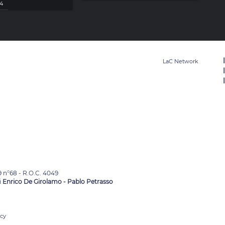
24
9 n°68 - R.O.C. 4049
i
Enrico De Girolamo - Pablo Petrasso
acy