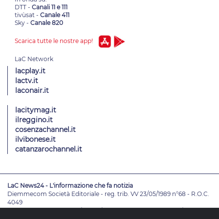
DTT -
Canali 11 e 111
tivùsat -
Canale 411
Sky -
Canale 820
Scarica tutte le nostre app!
lacplay.it
lactv.it
laconair.it
lacitymag.it
ilreggino.it
cosenzachannel.it
ilvibonese.it
catanzarochannel.it
LaC News24 - L'informazione che fa notizia
Diemmecom Società Editoriale - reg. trib. VV 23/05/1989 n°68 - R.O.C.
4049
Direttore Responsabile
Alessandro Russo
- Vicedirettori
Enrico De
Girolamo - Pablo Petrasso