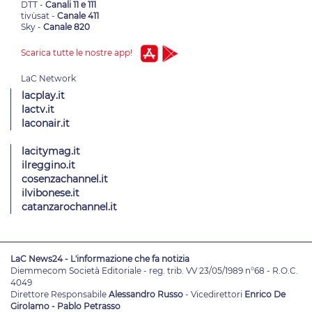
DTT -
Canali 11 e 111
tivùsat -
Canale 411
Sky -
Canale 820
Scarica tutte le nostre app!
lacplay.it
lactv.it
laconair.it
lacitymag.it
ilreggino.it
cosenzachannel.it
ilvibonese.it
catanzarochannel.it
LaC News24 - L'informazione che fa notizia
Diemmecom Società Editoriale - reg. trib. VV 23/05/1989 n°68 - R.O.C.
4049
Direttore Responsabile
Alessandro Russo
- Vicedirettori
Enrico De
Girolamo - Pablo Petrasso