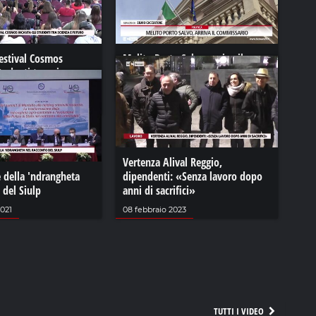
Festival Cosmos
Melito Porto Salvo, arriva il
studenti tra scienza e
commissario
02 agosto 2024
23
Vertenza Alival Reggio,
 della 'ndrangheta
dipendenti: «Senza lavoro dopo
 del Siulp
anni di sacrifici»
021
08 febbraio 2023
TUTTI I VIDEO