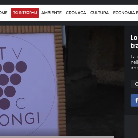
OME
TG INTEGRALI
AMBIENTE
CRONACA
CULTURA
ECONOMIA 
Lo
tr
La 
nel
imp