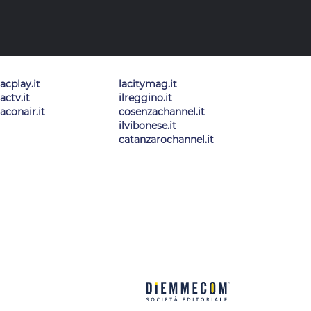
lacplay.it
lacitymag.it
lactv.it
ilreggino.it
laconair.it
cosenzachannel.it
ilvibonese.it
catanzarochannel.it