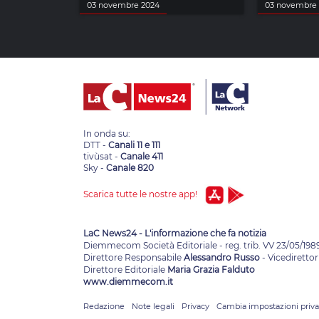
03 novembre 2024
03 novembre
In onda su:
DTT -
Canali 11 e 111
tivùsat -
Canale 411
Sky -
Canale 820
Scarica tutte le nostre app!
LaC News24 - L'informazione che fa notizia
Diemmecom Società Editoriale - reg. trib. VV 23/05/198
Direttore Responsabile
Alessandro Russo
- Vicedirettor
Direttore Editoriale
Maria Grazia Falduto
www.diemmecom.it
Redazione
Note legali
Privacy
Cambia impostazioni priv