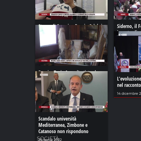
Strage di Capaci: a Reggio Calabria
Siderno, il 
le giornate della legalità
incanta gli 
futuro
23 maggio 2022
06 ottobre 20
Reggio, Tania Azzar l'artista che
ascolta le voci della materia
L'evoluzione
nel racconto
06 ottobre 2023
14 dicembre 2
Scandalo università
Mediterranea, Zimbone e
Catanoso non rispondono
SOCIETÀ
26 aprile 2022