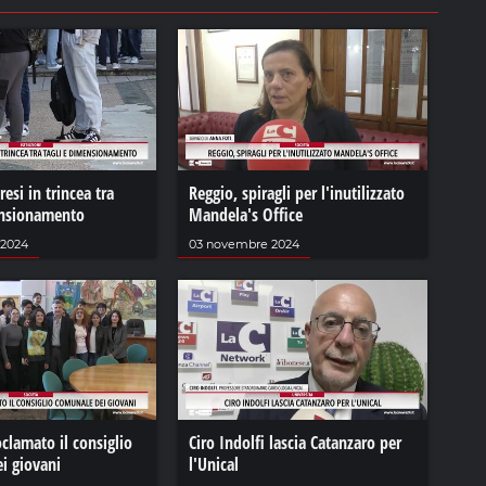
esi in trincea tra
Reggio, spiragli per l'inutilizzato
ensionamento
Mandela's Office
 2024
03 novembre 2024
clamato il consiglio
Ciro Indolfi lascia Catanzaro per
i giovani
l'Unical