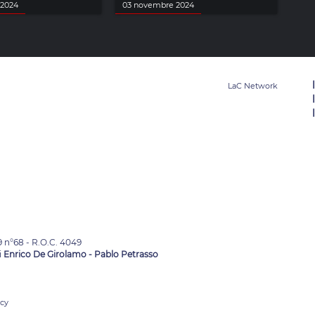
 2024
03 novembre 2024
9 n°68 - R.O.C. 4049
i
Enrico De Girolamo - Pablo Petrasso
acy