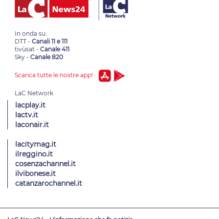
In onda su:
DTT -
Canali 11 e 111
tivùsat -
Canale 411
Sky -
Canale 820
Scarica tutte le nostre app!
lacplay.it
lactv.it
laconair.it
lacitymag.it
ilreggino.it
cosenzachannel.it
ilvibonese.it
catanzarochannel.it