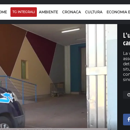
OME
TG INTEGRALI
AMBIENTE
CRONACA
CULTURA
ECONOMIA 
L'
ca
La 
ass
det
sit
com
sin