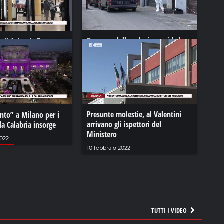
Dramma della gelosia: uccide la
i di Azienda Zero,
moglie a coltellate nel Cosentino
anizzazione e funzioni
13 settembre 2021
023
Presunte molestie, al Valentini
nto” a Milano per i
arrivano gli ispettori del
la Calabria insorge
Ministero
2022
10 febbraio 2022
TUTTI I VIDEO