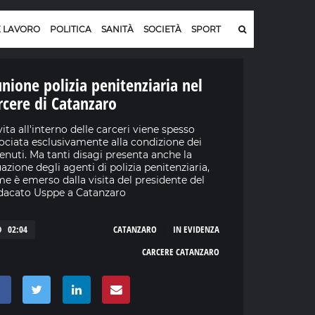
E LAVORO
POLITICA
SANITÀ
SOCIETÀ
SPORT
unione polizia penitenziaria nel
rcere di Catanzaro
vita all'interno delle carceri viene spesso
ociata esclusivamente alla condizione dei
enuti. Ma tanti disagi presenta anche la
uazione degli agenti di polizia penitenziaria,
e è emerso dalla visita del presidente del
dacato Usppe a Catanzaro
02:04
CATANZARO
IN EVIDENZA
CARCERE CATANZARO