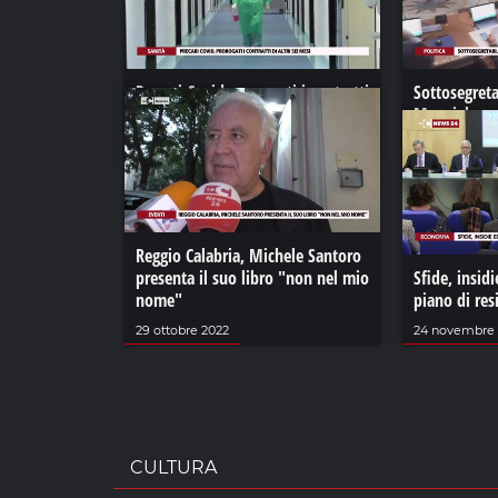
Precari Covid, prorogati i contratti
Sottosegreta
di altri sei mesi
Mangialavori
Ferro
26 dicembre 2022
31 ottobre 202
Reggio Calabria, Michele Santoro
presenta il suo libro "non nel mio
Sfide, insid
nome"
piano di res
29 ottobre 2022
24 novembre 
CULTURA