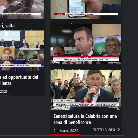
ri, salta
Cosenza, il Comune sbarca su
. Entrano Tripodi e
Telegram
17 febbraio 2023
2
PNRR, la Calabria raggiunge gli
ie ed opportunità del
obiettivi
ilienza
04 aprile 2024
2021
Zanetti saluta la Calabria con una
cena di beneficenza
TUTTI I VIDEO
24 marzo 2024