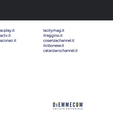
lacplay.it
lacitymag.it
lactv.it
ilreggino.it
laconair.it
cosenzachannel.it
ilvibonese.it
catanzarochannel.it