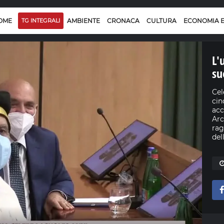
OME
TG INTEGRALI
AMBIENTE
CRONACA
CULTURA
ECONOMIA 
L'
su
Cel
cin
acc
Arc
rag
del