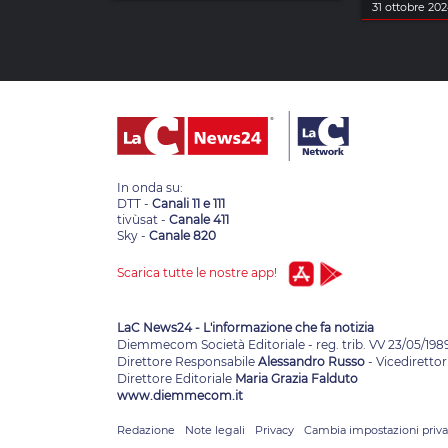
31 ottobre 20
In onda su:
DTT -
Canali 11 e 111
tivùsat -
Canale 411
Sky -
Canale 820
Scarica tutte le nostre app!
LaC News24 - L'informazione che fa notizia
Diemmecom Società Editoriale - reg. trib. VV 23/05/198
Direttore Responsabile
Alessandro Russo
- Vicedirettor
Direttore Editoriale
Maria Grazia Falduto
www.diemmecom.it
Redazione
Note legali
Privacy
Cambia impostazioni priv