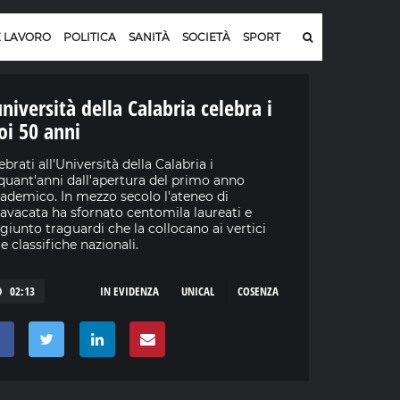
E LAVORO
POLITICA
SANITÀ
SOCIETÀ
SPORT
università della Calabria celebra i
oi 50 anni
ebrati all'Università della Calabria i
quant'anni dall'apertura del primo anno
ademico. In mezzo secolo l'ateneo di
avacata ha sfornato centomila laureati e
giunto traguardi che la collocano ai vertici
le classifiche nazionali.
02:13
IN EVIDENZA
UNICAL
COSENZA