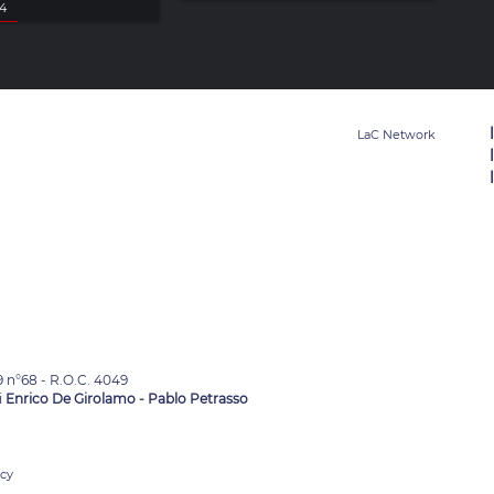
24
9 n°68 - R.O.C. 4049
i
Enrico De Girolamo - Pablo Petrasso
acy