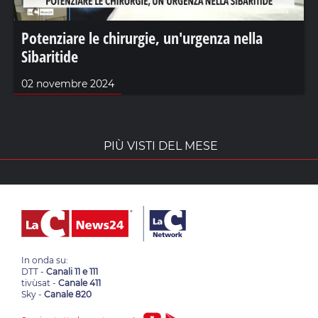
Potenziare le chirurgie, un'urgenza nella
Sibaritide
02 novembre 2024
PIÙ VISTI DEL MESE
In onda su:
DTT -
Canali 11 e 111
tivùsat -
Canale 411
Sky -
Canale 820