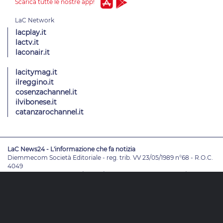
Scarica tutte le nostre app!
lacplay.it
lactv.it
laconair.it
lacitymag.it
ilreggino.it
cosenzachannel.it
ilvibonese.it
catanzarochannel.it
LaC News24 - L'informazione che fa notizia
Diemmecom Società Editoriale - reg. trib. VV 23/05/1989 n°68 - R.O.C.
4049
Direttore Responsabile
Alessandro Russo
- Vicedirettori
Enrico De
Girolamo - Pablo Petrasso
Direttore Editoriale
Maria Grazia Falduto
www.diemmecom.it
Redazione
Note legali
Privacy
Cambia impostazioni privacy