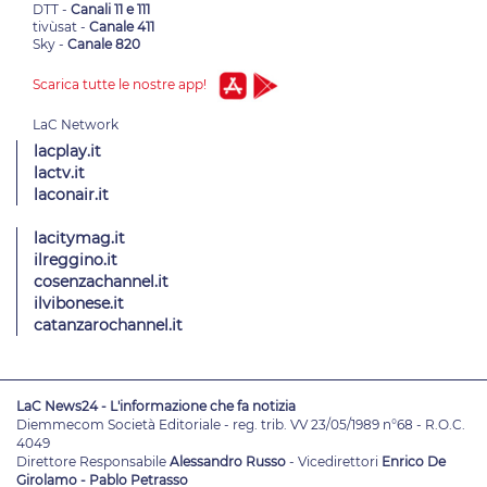
DTT -
Canali 11 e 111
tivùsat -
Canale 411
Sky -
Canale 820
Scarica tutte le nostre app!
lacplay.it
lactv.it
laconair.it
lacitymag.it
ilreggino.it
cosenzachannel.it
ilvibonese.it
catanzarochannel.it
LaC News24 - L'informazione che fa notizia
Diemmecom Società Editoriale - reg. trib. VV 23/05/1989 n°68 - R.O.C.
4049
Direttore Responsabile
Alessandro Russo
- Vicedirettori
Enrico De
Girolamo - Pablo Petrasso