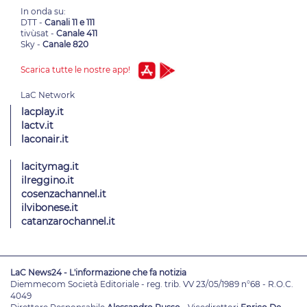
In onda su:
DTT -
Canali 11 e 111
tivùsat -
Canale 411
Sky -
Canale 820
Scarica tutte le nostre app!
lacplay.it
lactv.it
laconair.it
lacitymag.it
ilreggino.it
cosenzachannel.it
ilvibonese.it
catanzarochannel.it
LaC News24 - L'informazione che fa notizia
Diemmecom Società Editoriale - reg. trib. VV 23/05/1989 n°68 - R.O.C.
4049