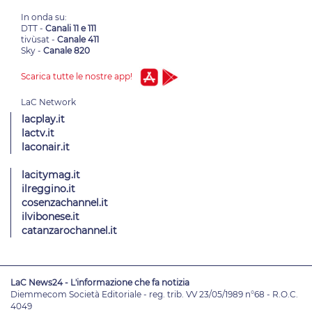
In onda su:
DTT -
Canali 11 e 111
tivùsat -
Canale 411
Sky -
Canale 820
Scarica tutte le nostre app!
lacplay.it
lactv.it
laconair.it
lacitymag.it
ilreggino.it
cosenzachannel.it
ilvibonese.it
catanzarochannel.it
LaC News24 - L'informazione che fa notizia
Diemmecom Società Editoriale - reg. trib. VV 23/05/1989 n°68 - R.O.C.
4049