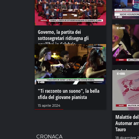
Nuove assunz
Governo, la partita dei
nel 118 di C
sottosegretari ridisegna gli
18 novembre 
equilibri in Calabria
01 novembre 2022
Link, la paro
pazzi per Ni
06 agosto 20
"Ti racconto un suono", la bella
sfida del giovane pianista
15 aprile 2024
Malattie del
Automar arri
Tauro
CRONACA
18 dicembre 