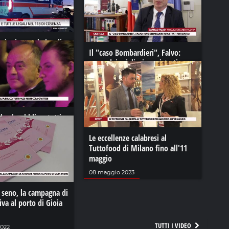
ioni e tutele legali
osenza
Il "caso Bombardieri", Falvo:
«uno dei migliori magistrati
2023
antimafia»
05 febbraio 2023
la al pubblico: tutti
cola Gratteri
Le eccellenze calabresi al
23
Tuttofood di Milano fino all'11
maggio
08 maggio 2023
 seno, la campagna di
va al porto di Gioia
TUTTI I VIDEO
2022