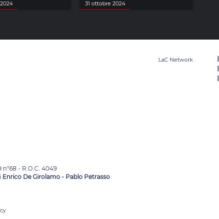
 2024
31 ottobre 2024
9 n°68 - R.O.C. 4049
i
Enrico De Girolamo - Pablo Petrasso
acy