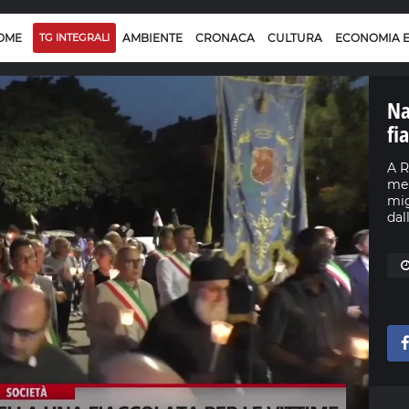
OME
TG INTEGRALI
AMBIENTE
CRONACA
CULTURA
ECONOMIA 
Na
fi
A R
mem
mig
dal