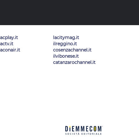
lacplay.it
lacitymag.it
lactv.it
ilreggino.it
laconair.it
cosenzachannel.it
ilvibonese.it
catanzarochannel.it