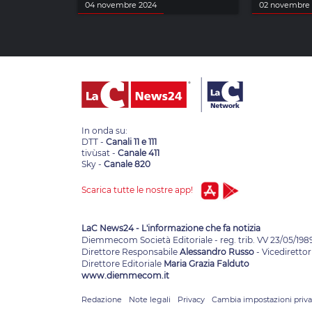
04 novembre 2024
02 novembre
In onda su:
DTT -
Canali 11 e 111
tivùsat -
Canale 411
Sky -
Canale 820
Scarica tutte le nostre app!
LaC News24 - L'informazione che fa notizia
Diemmecom Società Editoriale - reg. trib. VV 23/05/198
Direttore Responsabile
Alessandro Russo
- Vicedirettor
Direttore Editoriale
Maria Grazia Falduto
www.diemmecom.it
Redazione
Note legali
Privacy
Cambia impostazioni priv