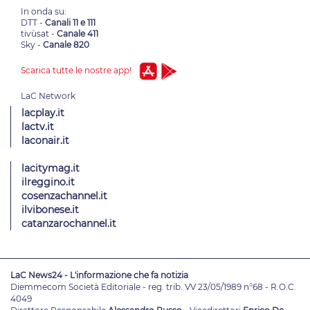
In onda su:
DTT -
Canali 11 e 111
tivùsat -
Canale 411
Sky -
Canale 820
Scarica tutte le nostre app!
lacplay.it
lactv.it
laconair.it
lacitymag.it
ilreggino.it
cosenzachannel.it
ilvibonese.it
catanzarochannel.it
LaC News24 - L'informazione che fa notizia
Diemmecom Società Editoriale - reg. trib. VV 23/05/1989 n°68 - R.O.C.
4049