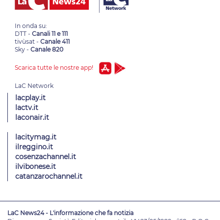
In onda su:
DTT -
Canali 11 e 111
tivùsat -
Canale 411
Sky -
Canale 820
Scarica tutte le nostre app!
lacplay.it
lactv.it
laconair.it
lacitymag.it
ilreggino.it
cosenzachannel.it
ilvibonese.it
catanzarochannel.it
LaC News24 - L'informazione che fa notizia