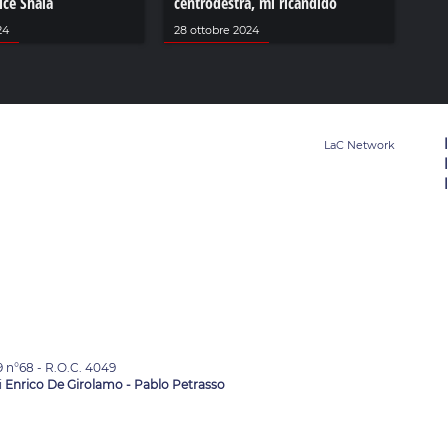
ice Shala
centrodestra, mi ricandido
24
28 ottobre 2024
9 n°68 - R.O.C. 4049
i
Enrico De Girolamo - Pablo Petrasso