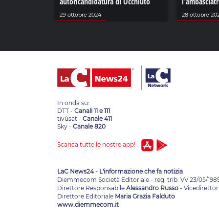
autoricandidatura di Occhiuto
l'ambasciatr
29 ottobre 2024
28 ottobre 20
In onda su:
DTT -
Canali 11 e 111
tivùsat -
Canale 411
Sky -
Canale 820
Scarica tutte le nostre app!
LaC News24 - L'informazione che fa notizia
Diemmecom Società Editoriale - reg. trib. VV 23/05/198
Direttore Responsabile
Alessandro Russo
- Vicedirettor
Direttore Editoriale
Maria Grazia Falduto
www.diemmecom.it