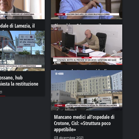
edale di Lamezia, il
Gioacchino Criaco apre il suo
 Asp:
scrigno delle parole a Cosenza
bile»
14 luglio 2022
23
Cosenza, botte al preside di un
Rossano, hub
liceo. Genitore nei guai
hiesta la restituzione
17 gennaio 2024
21
Mancano medici all’ospedale di
Crotone, Cisl: «Struttura poco
appetibile»
03 dicembre 2021