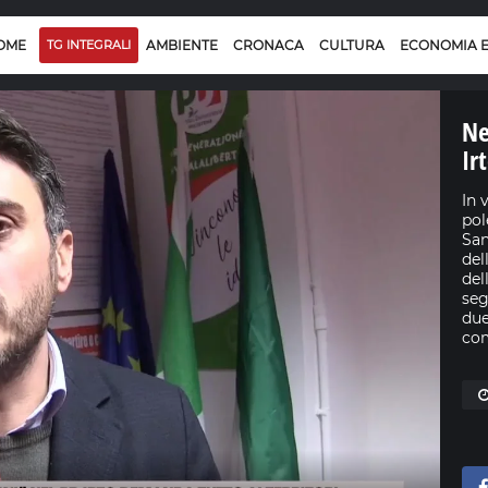
OME
TG INTEGRALI
AMBIENTE
CRONACA
CULTURA
ECONOMIA 
Ne
Ir
In 
pol
San
del
del
seg
due
com