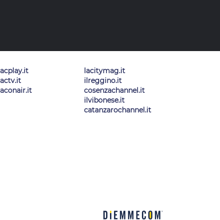
lacplay.it
lacitymag.it
lactv.it
ilreggino.it
laconair.it
cosenzachannel.it
ilvibonese.it
catanzarochannel.it