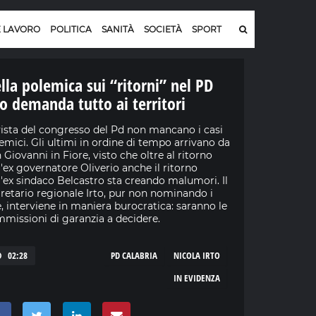
E LAVORO
POLITICA
SANITÀ
SOCIETÀ
SPORT
lla polemica sui “ritorni” nel PD
to demanda tutto ai territori
vista del congresso del Pd non mancano i casi
emici. Gli ultimi in ordine di tempo arrivano da
 Giovanni in Fiore, visto che oltre al ritorno
l'ex governatore Oliverio anche il ritorno
l'ex sindaco Belcastro sta creando malumori. Il
retario regionale Irto, pur non nominando i
, interviene in maniera burocratica: saranno le
missioni di garanzia a decidere.
02:28
PD CALABRIA
NICOLA IRTO
IN EVIDENZA