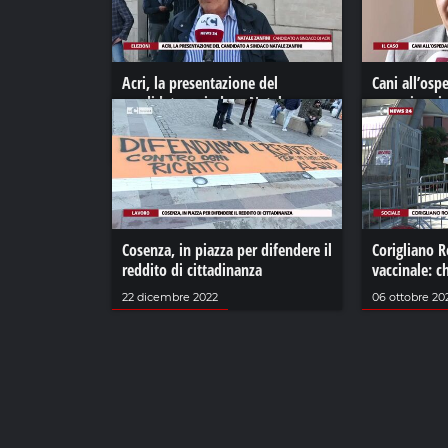
Acri, la presentazione del
Cani all’osp
candidato a sindaco Natale
commissario
Zanfini
«Inammissi
18 maggio 2022
06 giugno 20
Cosenza, in piazza per difendere il
Corigliano 
reddito di cittadinanza
vaccinale: c
22 dicembre 2022
06 ottobre 20