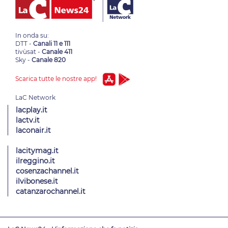
In onda su:
DTT -
Canali 11 e 111
tivùsat -
Canale 411
Sky -
Canale 820
Scarica tutte le nostre app!
lacplay.it
lactv.it
laconair.it
lacitymag.it
ilreggino.it
cosenzachannel.it
ilvibonese.it
catanzarochannel.it