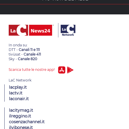
In onda su:
DTT -
Canali 11 e 111
tivùsat -
Canale 411
Sky -
Canale 820
Scarica tutte le nostre app!
lacplay.it
lactv.it
laconair.it
lacitymag.it
ilreggino.it
cosenzachannel.it
ilvibonese.it