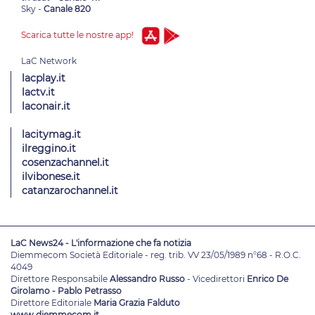
Sky -
Canale 820
Scarica tutte le nostre app!
lacplay.it
lactv.it
laconair.it
lacitymag.it
ilreggino.it
cosenzachannel.it
ilvibonese.it
catanzarochannel.it
LaC News24 - L'informazione che fa notizia
Diemmecom Società Editoriale - reg. trib. VV 23/05/1989 n°68 - R.O.C.
4049
Direttore Responsabile
Alessandro Russo
- Vicedirettori
Enrico De
Girolamo - Pablo Petrasso
Direttore Editoriale
Maria Grazia Falduto
www.diemmecom.it