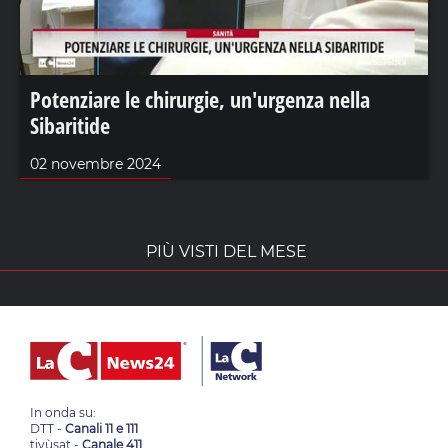
Potenziare le chirurgie, un'urgenza nella
Sibaritide
02 novembre 2024
PIÙ VISTI DEL MESE
In onda su:
DTT -
Canali 11 e 111
tivùsat -
Canale 411