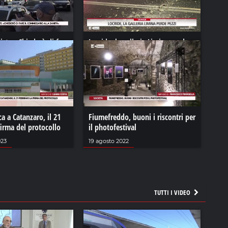
iste «Chiederò di fare
Locride, la galleria Limina perde
io alla sanità»
pezzi
2021
18 dicembre 2023
a a Catanzaro, il 21
Fiumefreddo, buoni i riscontri per
firma del protocollo
il photofestival
023
19 agosto 2022
TUTTI I VIDEO