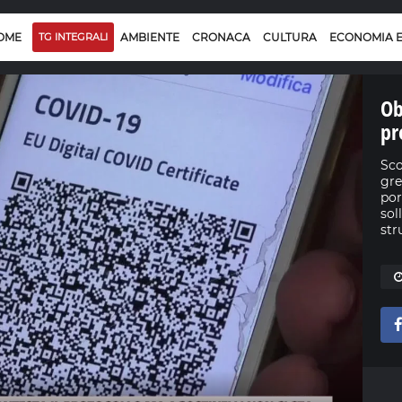
OME
TG INTEGRALI
AMBIENTE
CRONACA
CULTURA
ECONOMIA 
Ob
pr
Sco
gre
por
sol
str