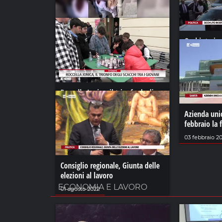
Violenta aggressione a Vibo
Occhiuto ins
il commissar
23 novembre 2023
24 settembre 
Roccella Jonica, il trionfo degli
scacchi tra i giovani
Azienda unic
26 aprile 2024
febbraio la 
03 febbraio 2
Consiglio regionale, Giunta delle
elezioni al lavoro
ECONOMIA E LAVORO
01 agosto 2022