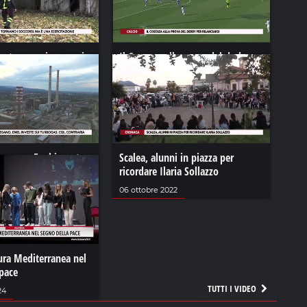
zo tornano i soccorsi.
Il Cosenza alla prova del derby
ercitazione
per rilanciarsi
2021
28 febbraio 2023
ossano, Enel investe
Scalea, alunni in piazza per
. Cgil contraria
ricordare Ilaria Sollazzo
06 ottobre 2022
ura Mediterranea nel
 pace
TUTTI I VIDEO
24