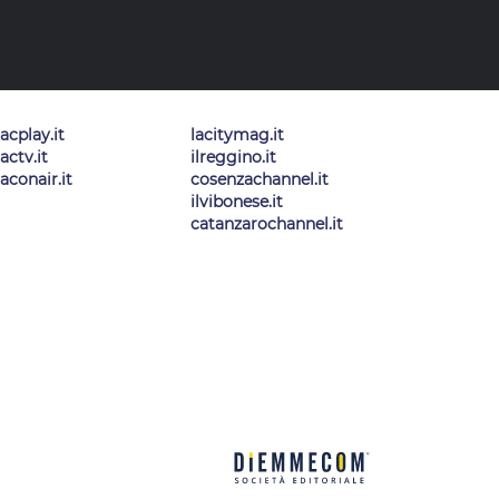
lacplay.it
lacitymag.it
lactv.it
ilreggino.it
laconair.it
cosenzachannel.it
ilvibonese.it
catanzarochannel.it