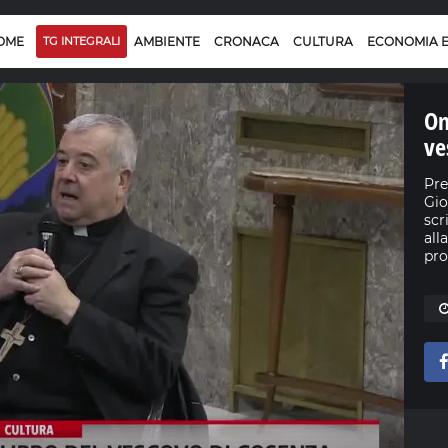
OME
TG INTEGRALI
AMBIENTE
CRONACA
CULTURA
ECONOMIA 
Om
ve
Pre
Gio
scr
all
pro