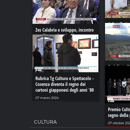
A Cavalleriz
Zes Calabria e sviluppo, incontro
Ma è una es
con il commissario Giuseppe
10 novembre 
Romano
26 ottobre 2022
Corigliano R
sui turbogas
Rubrica Tg Cultura e Spettacolo -
05 aprile 2021
Cosenza diventa il regno dei
cartoni giapponesi degli anni '80
07 marzo 2024
Premio Cult
segno della
CULTURA
07 ottobre 20