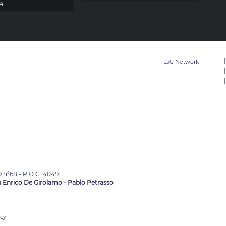
24
9 n°68 - R.O.C. 4049
i
Enrico De Girolamo - Pablo Petrasso
acy