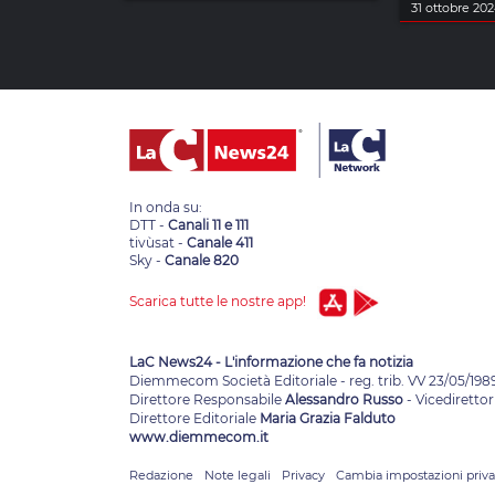
31 ottobre 20
In onda su:
DTT -
Canali 11 e 111
tivùsat -
Canale 411
Sky -
Canale 820
Scarica tutte le nostre app!
LaC News24 - L'informazione che fa notizia
Diemmecom Società Editoriale - reg. trib. VV 23/05/198
Direttore Responsabile
Alessandro Russo
- Vicedirettor
Direttore Editoriale
Maria Grazia Falduto
www.diemmecom.it
Redazione
Note legali
Privacy
Cambia impostazioni priv