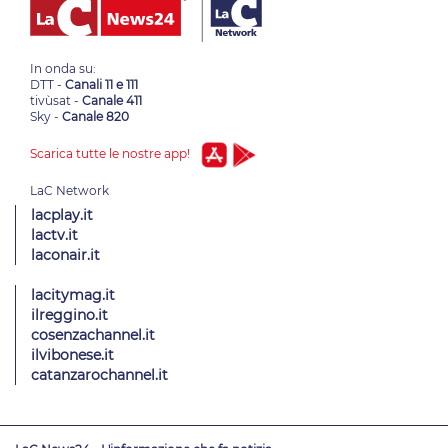
In onda su:
DTT -
Canali 11 e 111
tivùsat -
Canale 411
Sky -
Canale 820
Scarica tutte le nostre app!
lacplay.it
lactv.it
laconair.it
lacitymag.it
ilreggino.it
cosenzachannel.it
ilvibonese.it
catanzarochannel.it