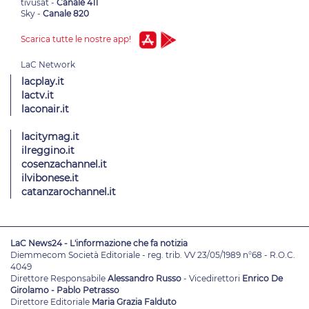
tivùsat -
Canale 411
Sky -
Canale 820
Scarica tutte le nostre app!
lacplay.it
lactv.it
laconair.it
lacitymag.it
ilreggino.it
cosenzachannel.it
ilvibonese.it
catanzarochannel.it
LaC News24 - L'informazione che fa notizia
Diemmecom Società Editoriale - reg. trib. VV 23/05/1989 n°68 - R.O.C.
4049
Direttore Responsabile
Alessandro Russo
- Vicedirettori
Enrico De
Girolamo - Pablo Petrasso
Direttore Editoriale
Maria Grazia Falduto