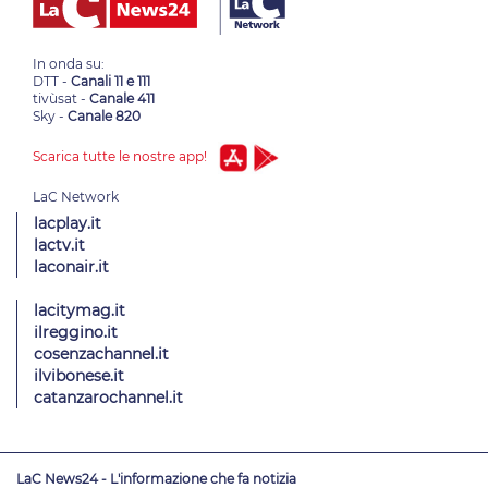
In onda su:
DTT -
Canali 11 e 111
tivùsat -
Canale 411
Sky -
Canale 820
Scarica tutte le nostre app!
lacplay.it
lactv.it
laconair.it
lacitymag.it
ilreggino.it
cosenzachannel.it
ilvibonese.it
catanzarochannel.it
LaC News24 - L'informazione che fa notizia