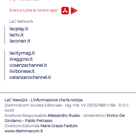
Scarica tutte le nostre app!
lacplay.it
lactv.it
laconair.it
lacitymag.it
ilreggino.it
cosenzachannel.it
ilvibonese.it
catanzarochannel.it
LaC News24 - L'informazione che fa notizia
Diemmecom Società Editoriale - reg. trib. VV 23/05/1989 n°68 - R.O.C.
4049
Direttore Responsabile
Alessandro Russo
- Vicedirettori
Enrico De
Girolamo - Pablo Petrasso
Direttore Editoriale
Maria Grazia Falduto
www.diemmecom.it