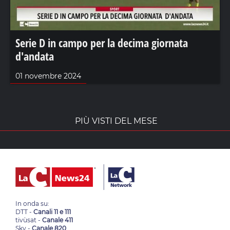
Serie D in campo per la decima giornata
d'andata
01 novembre 2024
PIÙ VISTI DEL MESE
In onda su:
DTT -
Canali 11 e 111
tivùsat -
Canale 411
Sky -
Canale 820