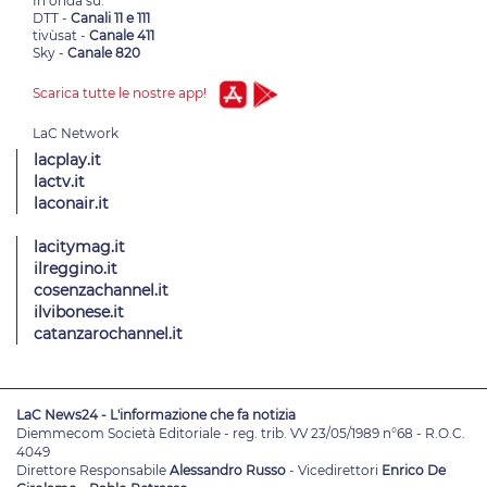
In onda su:
DTT -
Canali 11 e 111
tivùsat -
Canale 411
Sky -
Canale 820
Scarica tutte le nostre app!
lacplay.it
lactv.it
laconair.it
lacitymag.it
ilreggino.it
cosenzachannel.it
ilvibonese.it
catanzarochannel.it
LaC News24 - L'informazione che fa notizia
Diemmecom Società Editoriale - reg. trib. VV 23/05/1989 n°68 - R.O.C.
4049
Direttore Responsabile
Alessandro Russo
- Vicedirettori
Enrico De