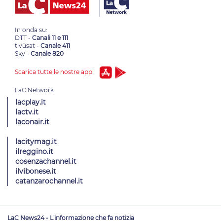
In onda su:
DTT -
Canali 11 e 111
tivùsat -
Canale 411
Sky -
Canale 820
Scarica tutte le nostre app!
lacplay.it
lactv.it
laconair.it
lacitymag.it
ilreggino.it
cosenzachannel.it
ilvibonese.it
catanzarochannel.it
LaC News24 - L'informazione che fa notizia