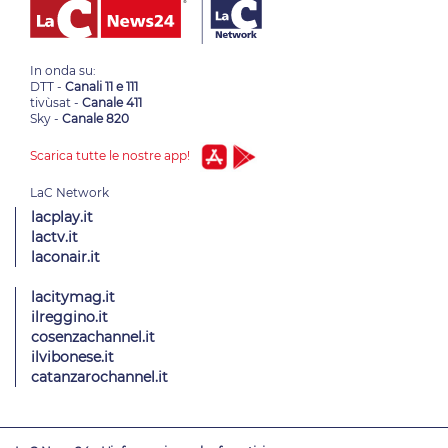
In onda su:
DTT -
Canali 11 e 111
tivùsat -
Canale 411
Sky -
Canale 820
Scarica tutte le nostre app!
lacplay.it
lactv.it
laconair.it
lacitymag.it
ilreggino.it
cosenzachannel.it
ilvibonese.it
catanzarochannel.it