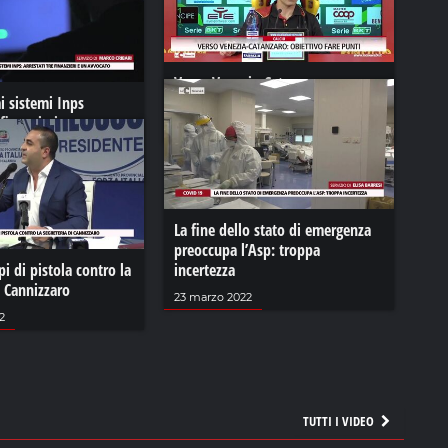
Verso Venezia-Catanzaro:
ai sistemi Inps
obiettivo fare punti
 finanzieri e un
08 novembre 2023
La fine dello stato di emergenza
preoccupa l’Asp: troppa
pi di pistola contro la
incertezza
i Cannizzaro
23 marzo 2022
2
TUTTI I VIDEO