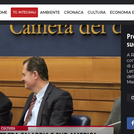
OME
TG INTEGRALI
AMBIENTE
CRONACA
CULTURA
ECONOMIA 
Pr
su
A R
con
di 
Let
del
Mar