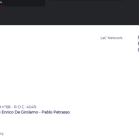
24
9 n°68 - R.O.C. 4049
i
Enrico De Girolamo - Pablo Petrasso
acy