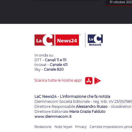
31 ottobre 20
In onda su:
DTT -
Canali 11 e 111
tivùsat -
Canale 411
Sky -
Canale 820
Scarica tutte le nostre app!
LaC News24 - L'informazione che fa notizia
Diemmecom Società Editoriale - reg. trib. VV 23/05/198
Direttore Responsabile
Alessandro Russo
- Vicedirettor
Direttore Editoriale
Maria Grazia Falduto
www.diemmecom.it
Redazione
Note legali
Privacy
Cambia impostazioni priv