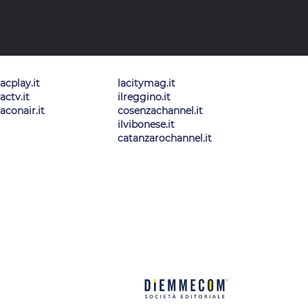
lacplay.it
lacitymag.it
lactv.it
ilreggino.it
laconair.it
cosenzachannel.it
ilvibonese.it
catanzarochannel.it