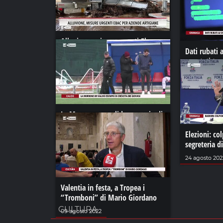
Alluvione, misure urgenti Ebac
per Aziende Artigiane
Dati rubati 
arrestati tre
24 ottobre 2024
avvocato
13 luglio 2023
La Morrone un valido esempio di
crescita dei giovani
Elezioni: col
03 maggio 2023
segreteria d
24 agosto 202
Valentia in festa, a Tropea i
“Tromboni” di Mario Giordano
CULTURA
09 agosto 2022