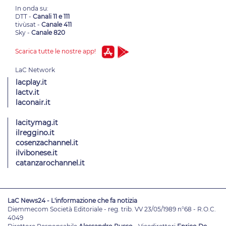
In onda su:
DTT -
Canali 11 e 111
tivùsat -
Canale 411
Sky -
Canale 820
Scarica tutte le nostre app!
lacplay.it
lactv.it
laconair.it
lacitymag.it
ilreggino.it
cosenzachannel.it
ilvibonese.it
catanzarochannel.it
LaC News24 - L'informazione che fa notizia
Diemmecom Società Editoriale - reg. trib. VV 23/05/1989 n°68 - R.O.C.
4049