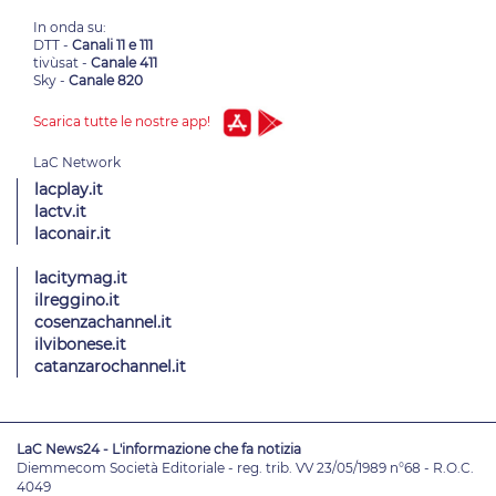
In onda su:
DTT -
Canali 11 e 111
tivùsat -
Canale 411
Sky -
Canale 820
Scarica tutte le nostre app!
lacplay.it
lactv.it
laconair.it
lacitymag.it
ilreggino.it
cosenzachannel.it
ilvibonese.it
catanzarochannel.it
LaC News24 - L'informazione che fa notizia
Diemmecom Società Editoriale - reg. trib. VV 23/05/1989 n°68 - R.O.C.
4049