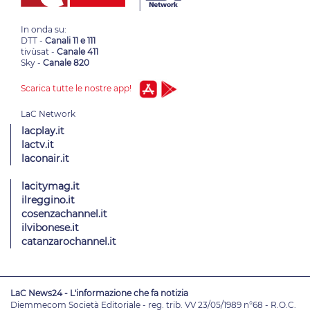
In onda su:
DTT -
Canali 11 e 111
tivùsat -
Canale 411
Sky -
Canale 820
Scarica tutte le nostre app!
lacplay.it
lactv.it
laconair.it
lacitymag.it
ilreggino.it
cosenzachannel.it
ilvibonese.it
catanzarochannel.it
LaC News24 - L'informazione che fa notizia
Diemmecom Società Editoriale - reg. trib. VV 23/05/1989 n°68 - R.O.C.