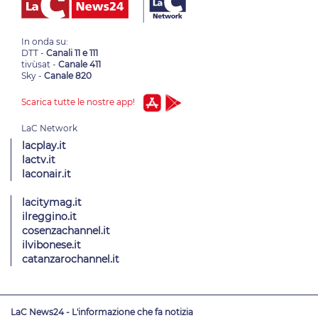
In onda su:
DTT -
Canali 11 e 111
tivùsat -
Canale 411
Sky -
Canale 820
Scarica tutte le nostre app!
lacplay.it
lactv.it
laconair.it
lacitymag.it
ilreggino.it
cosenzachannel.it
ilvibonese.it
catanzarochannel.it
LaC News24 - L'informazione che fa notizia