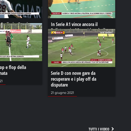
 Cagliari e Reggina,
In Serie A1 vince ancora il
sponde a Lapadula
Polistena, in A2 sorride solo il
Cosenza
22
19 ottobre 2021
top e flop della
nata
Serie D con nove gare da
recuperare e i play off da
21
disputare
21 giugno 2021
TUTTI I VIDEO