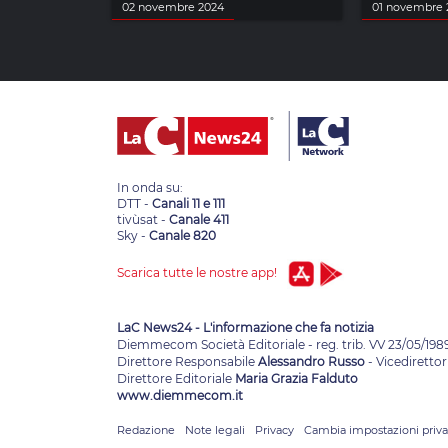
02 novembre 2024
01 novembre 
In onda su:
DTT -
Canali 11 e 111
tivùsat -
Canale 411
Sky -
Canale 820
Scarica tutte le nostre app!
LaC News24 - L'informazione che fa notizia
Diemmecom Società Editoriale - reg. trib. VV 23/05/198
Direttore Responsabile
Alessandro Russo
- Vicedirettor
Direttore Editoriale
Maria Grazia Falduto
www.diemmecom.it
Redazione
Note legali
Privacy
Cambia impostazioni priv