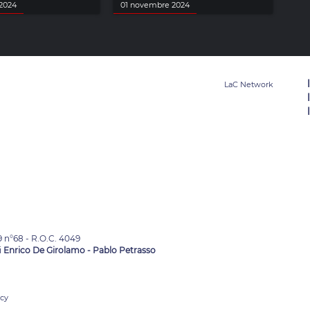
2024
01 novembre 2024
9 n°68 - R.O.C. 4049
i
Enrico De Girolamo - Pablo Petrasso
acy