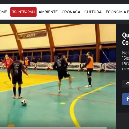
OME
TG INTEGRALI
AMBIENTE
CRONACA
CULTURA
ECONOMIA 
Qu
Co
Nel
15e
Pir
men