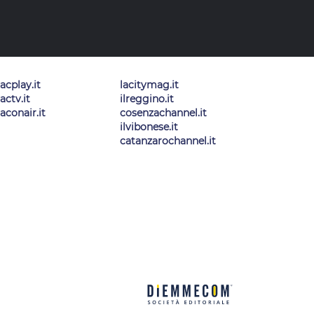
lacplay.it
lacitymag.it
lactv.it
ilreggino.it
laconair.it
cosenzachannel.it
ilvibonese.it
catanzarochannel.it