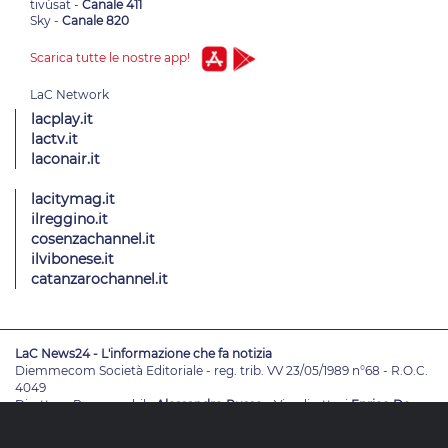
tivùsat -
Canale 411
Sky -
Canale 820
Scarica tutte le nostre app!
lacplay.it
lactv.it
laconair.it
lacitymag.it
ilreggino.it
cosenzachannel.it
ilvibonese.it
catanzarochannel.it
LaC News24 - L'informazione che fa notizia
Diemmecom Società Editoriale - reg. trib. VV 23/05/1989 n°68 - R.O.C.
4049
Direttore Responsabile
Alessandro Russo
- Vicedirettori
Enrico De
Girolamo - Pablo Petrasso
Direttore Editoriale
Maria Grazia Falduto