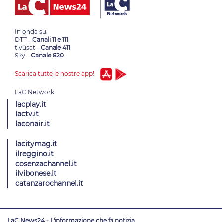
In onda su:
DTT -
Canali 11 e 111
tivùsat -
Canale 411
Sky -
Canale 820
Scarica tutte le nostre app!
lacplay.it
lactv.it
laconair.it
lacitymag.it
ilreggino.it
cosenzachannel.it
ilvibonese.it
catanzarochannel.it
LaC News24 - L'informazione che fa notizia