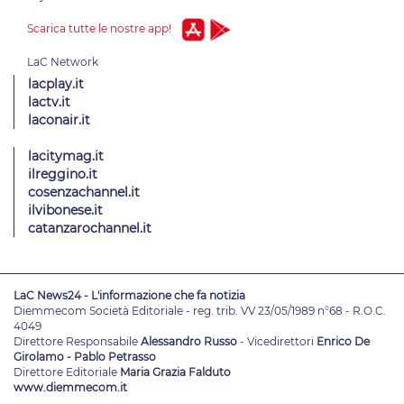
Scarica tutte le nostre app!
lacplay.it
lactv.it
laconair.it
lacitymag.it
ilreggino.it
cosenzachannel.it
ilvibonese.it
catanzarochannel.it
LaC News24 - L'informazione che fa notizia
Diemmecom Società Editoriale - reg. trib. VV 23/05/1989 n°68 - R.O.C.
4049
Direttore Responsabile
Alessandro Russo
- Vicedirettori
Enrico De
Girolamo - Pablo Petrasso
Direttore Editoriale
Maria Grazia Falduto
www.diemmecom.it