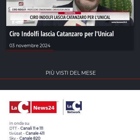
Ciro Indolfi lascia Catanzaro per l'Unical
03 novembre 2024
PIÙ VISTI DEL MESE
In onda su:
DTT -
Canali 11 e 111
tivùsat -
Canale 411
Sky -
Canale 820