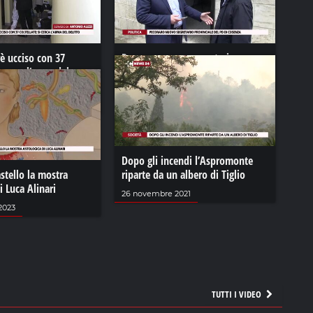
è ucciso con 37
Pecoraro nuovo segretario
i cerca l’arma del
provinciale del Pd di Cosenza
09 maggio 2022
023
Dopo gli incendi l’Aspromonte
astello la mostra
riparte da un albero di Tiglio
i Luca Alinari
26 novembre 2021
2023
TUTTI I VIDEO