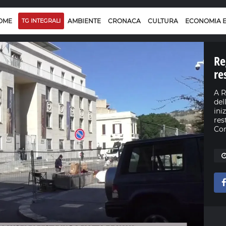
OME
TG INTEGRALI
AMBIENTE
CRONACA
CULTURA
ECONOMIA 
Re
re
A R
del
ini
res
Com