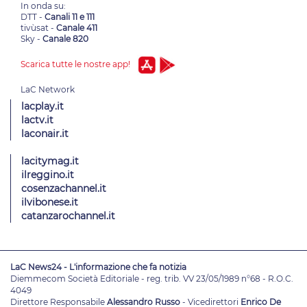
In onda su:
DTT -
Canali 11 e 111
tivùsat -
Canale 411
Sky -
Canale 820
Scarica tutte le nostre app!
lacplay.it
lactv.it
laconair.it
lacitymag.it
ilreggino.it
cosenzachannel.it
ilvibonese.it
catanzarochannel.it
LaC News24 - L'informazione che fa notizia
Diemmecom Società Editoriale - reg. trib. VV 23/05/1989 n°68 - R.O.C.
4049
Direttore Responsabile
Alessandro Russo
- Vicedirettori
Enrico De