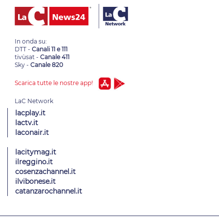
In onda su:
DTT -
Canali 11 e 111
tivùsat -
Canale 411
Sky -
Canale 820
Scarica tutte le nostre app!
lacplay.it
lactv.it
laconair.it
lacitymag.it
ilreggino.it
cosenzachannel.it
ilvibonese.it
catanzarochannel.it