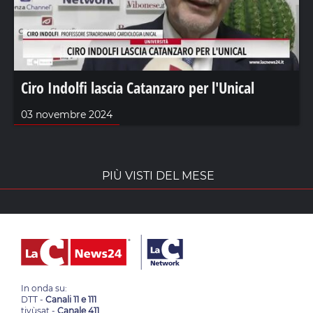
Ciro Indolfi lascia Catanzaro per l'Unical
03 novembre 2024
PIÙ VISTI DEL MESE
In onda su:
DTT -
Canali 11 e 111
tivùsat -
Canale 411