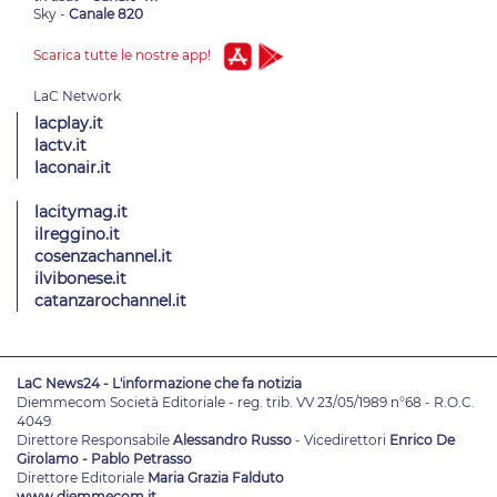
Sky -
Canale 820
Scarica tutte le nostre app!
lacplay.it
lactv.it
laconair.it
lacitymag.it
ilreggino.it
cosenzachannel.it
ilvibonese.it
catanzarochannel.it
LaC News24 - L'informazione che fa notizia
Diemmecom Società Editoriale - reg. trib. VV 23/05/1989 n°68 - R.O.C.
4049
Direttore Responsabile
Alessandro Russo
- Vicedirettori
Enrico De
Girolamo - Pablo Petrasso
Direttore Editoriale
Maria Grazia Falduto
www.diemmecom.it