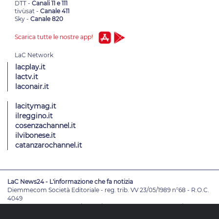
DTT -
Canali 11 e 111
tivùsat -
Canale 411
Sky -
Canale 820
Scarica tutte le nostre app!
lacplay.it
lactv.it
laconair.it
lacitymag.it
ilreggino.it
cosenzachannel.it
ilvibonese.it
catanzarochannel.it
LaC News24 - L'informazione che fa notizia
Diemmecom Società Editoriale - reg. trib. VV 23/05/1989 n°68 - R.O.C.
4049
Direttore Responsabile
Alessandro Russo
- Vicedirettori
Enrico De
Girolamo - Pablo Petrasso