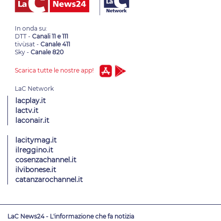
In onda su:
DTT -
Canali 11 e 111
tivùsat -
Canale 411
Sky -
Canale 820
Scarica tutte le nostre app!
lacplay.it
lactv.it
laconair.it
lacitymag.it
ilreggino.it
cosenzachannel.it
ilvibonese.it
catanzarochannel.it
LaC News24 - L'informazione che fa notizia