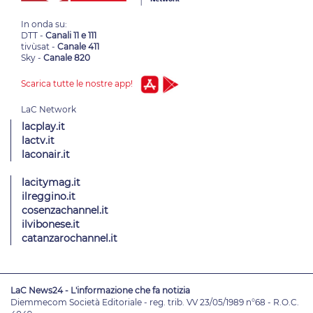
In onda su:
DTT -
Canali 11 e 111
tivùsat -
Canale 411
Sky -
Canale 820
Scarica tutte le nostre app!
lacplay.it
lactv.it
laconair.it
lacitymag.it
ilreggino.it
cosenzachannel.it
ilvibonese.it
catanzarochannel.it
LaC News24 - L'informazione che fa notizia
Diemmecom Società Editoriale - reg. trib. VV 23/05/1989 n°68 - R.O.C.