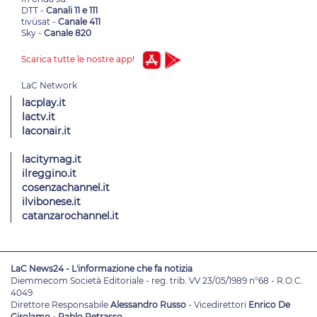
DTT -
Canali 11 e 111
tivùsat -
Canale 411
Sky -
Canale 820
Scarica tutte le nostre app!
lacplay.it
lactv.it
laconair.it
lacitymag.it
ilreggino.it
cosenzachannel.it
ilvibonese.it
catanzarochannel.it
LaC News24 - L'informazione che fa notizia
Diemmecom Società Editoriale - reg. trib. VV 23/05/1989 n°68 - R.O.C.
4049
Direttore Responsabile
Alessandro Russo
- Vicedirettori
Enrico De
Girolamo - Pablo Petrasso