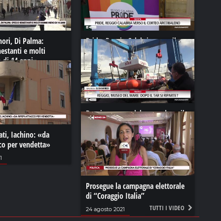
nori, Di Palma:
Pride, Reggio Calabria verso il
estanti e molti
corteo arcobaleno
di 14 anni»
24 luglio 2024
022
Reggio, museo del mare, dopo il
tar si riparte
ati, Iachino: «da
13 marzo 2024
cco per vendetta»
1
Prosegue la campagna elettorale
di “Coraggio Italia”
TUTTI I VIDEO
24 agosto 2021