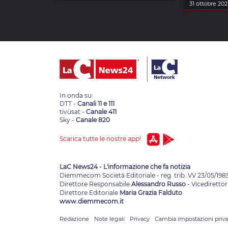
31 ottobre 20
In onda su:
DTT -
Canali 11 e 111
tivùsat -
Canale 411
Sky -
Canale 820
Scarica tutte le nostre app!
LaC News24 - L'informazione che fa notizia
Diemmecom Società Editoriale - reg. trib. VV 23/05/198
Direttore Responsabile
Alessandro Russo
- Vicedirettor
Direttore Editoriale
Maria Grazia Falduto
www.diemmecom.it
Redazione
Note legali
Privacy
Cambia impostazioni priv