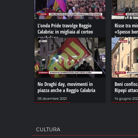
L’onda Pride travolge Reggio
Risse tra mi
Calabria: in migliaia al corteo
«Spesso ben
arcobaleno
hanno meno 
31 luglio 2022
28 febbraio 2
No Draghi day, movimenti in
Beni confisc
piazza anche a Reggio Calabria
Ripepi atta
05 dicembre 2021
14 giugno 202
CULTURA