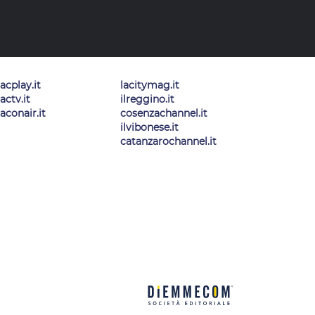
lacplay.it
lacitymag.it
lactv.it
ilreggino.it
laconair.it
cosenzachannel.it
ilvibonese.it
catanzarochannel.it