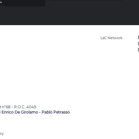
24
9 n°68 - R.O.C. 4049
i
Enrico De Girolamo - Pablo Petrasso
acy