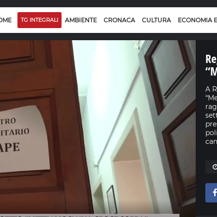
OME
TG INTEGRALI
AMBIENTE
CRONACA
CULTURA
ECONOMIA 
Re
“M
A R
“Me
rag
set
pre
pol
can