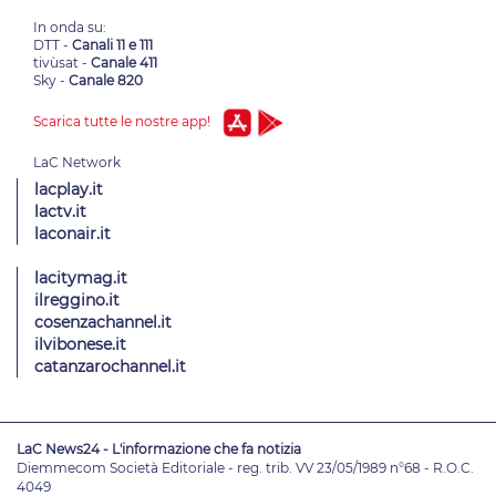
In onda su:
DTT -
Canali 11 e 111
tivùsat -
Canale 411
Sky -
Canale 820
Scarica tutte le nostre app!
lacplay.it
lactv.it
laconair.it
lacitymag.it
ilreggino.it
cosenzachannel.it
ilvibonese.it
catanzarochannel.it
LaC News24 - L'informazione che fa notizia
Diemmecom Società Editoriale - reg. trib. VV 23/05/1989 n°68 - R.O.C.
4049