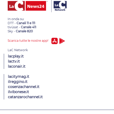
In onda su:
DTT -
Canali 11 e 111
tivùsat -
Canale 411
Sky -
Canale 820
Scarica tutte le nostre app!
lacplay.it
lactv.it
laconair.it
lacitymag.it
ilreggino.it
cosenzachannel.it
ilvibonese.it
catanzarochannel.it