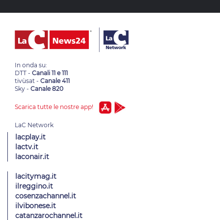
In onda su:
DTT -
Canali 11 e 111
tivùsat -
Canale 411
Sky -
Canale 820
Scarica tutte le nostre app!
lacplay.it
lactv.it
laconair.it
lacitymag.it
ilreggino.it
cosenzachannel.it
ilvibonese.it
catanzarochannel.it